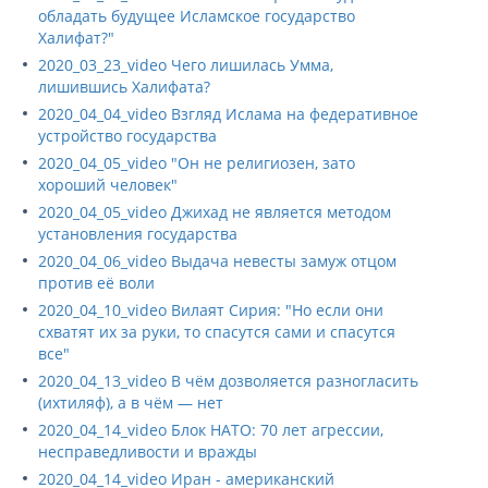
обладать будущее Исламское государство
Халифат?"
2020_03_23_video Чего лишилась Умма,
лишившись Халифата?
2020_04_04_video Взгляд Ислама на федеративное
устройство государства
2020_04_05_video "Он не религиозен, зато
хороший человек"
2020_04_05_video Джихад не является методом
установления государства
2020_04_06_video Выдача невесты замуж отцом
против её воли
2020_04_10_video Вилаят Сирия: "Но если они
схватят их за руки, то спасутся сами и спасутся
все"
2020_04_13_video В чём дозволяется разногласить
(ихтиляф), а в чём — нет
2020_04_14_video Блок НАТО: 70 лет агрессии,
несправедливости и вражды
2020_04_14_video Иран - американский