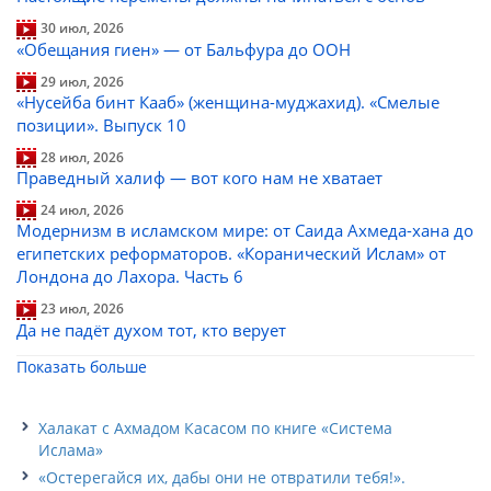
30 июл, 2026
«Обещания гиен» — от Бальфура до ООН
29 июл, 2026
«Нусейба бинт Кааб» (женщина-муджахид). «Смелые
позиции». Выпуск 10
28 июл, 2026
Праведный халиф — вот кого нам не хватает
24 июл, 2026
Модернизм в исламском мире: от Саида Ахмеда-хана до
египетских реформаторов. «Коранический Ислам» от
Лондона до Лахора. Часть 6
23 июл, 2026
Да не падёт духом тот, кто верует
Показать больше
Халакат с Ахмадом Касасом по книге «Система
Ислама»
«Остерегайся их, дабы они не отвратили тебя!».