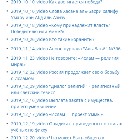
2019_10_10_video Как достигается победа?
2019_10_16_video Слова Хасана аль-Басри халифу
Умару ибн Абд аль-Азизу
2019_10_18_video «Кому принадлежит власть?
Победителю или Умме?»
2019_10_26_video Кто такие кораниты?
2019_11_14_video Анонс журнала "Аль-Ваъй" №396
2019_11_23_video Не говорите: «Ислам — религия
мира!»
2019_12_02_video Россия продолжает свою борьбу
с Исламом
2019_12_09_video "Диалог религий" - религиозный
или светский тезис?
2019_12_16_video Выплата закята с имущества,
при его уменьшении
2019_12_17_video «Ислам — проект Уммы»
2019_12_19_video О хадисах, приведенных в книгах
учёных по фикху
2019_12_20_video Что может быть общего у