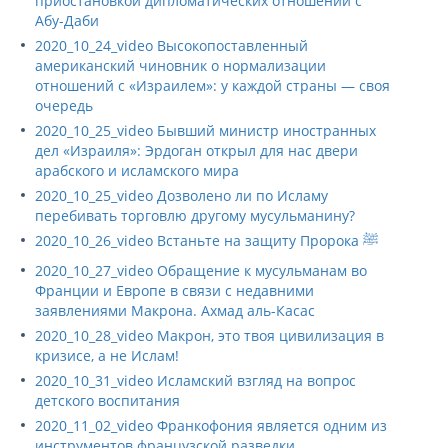
приостановкой дипломатических отношений с
Абу-Даби
2020_10_24_video Высокопоставленный
американский чиновник о нормализации
отношений с «Израилем»: у каждой страны — своя
очередь
2020_10_25_video Бывший министр иностранных
дел «Израиля»: Эрдоган открыл для нас двери
арабского и исламского мира
2020_10_25_video Дозволено ли по Исламу
перебивать торговлю другому мусульманину?
2020_10_26_video Встаньте на защиту Пророка ﷺ
2020_10_27_video Обращение к мусульманам во
Франции и Европе в связи с недавними
заявлениями Макрона. Ахмад аль-Касас
2020_10_28_video Макрон, это твоя цивилизация в
кризисе, а не Ислам!
2020_10_31_video Исламский взгляд на вопрос
детского воспитания
2020_11_02_video Франкофония является одним из
инструментов французской разведки