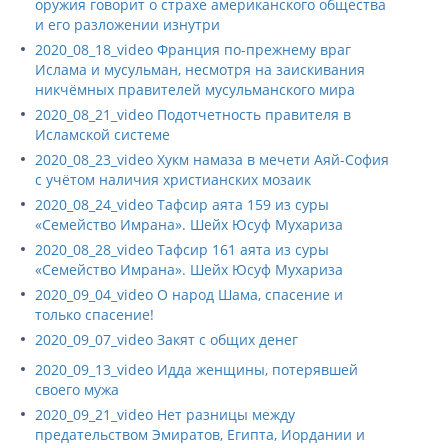
оружия говорит о страхе американского общества
и его разложении изнутри
2020_08_18_video Франция по-прежнему враг
Ислама и мусульман, несмотря на заискивания
никчёмных правителей мусульманского мира
2020_08_21_video Подотчетность правителя в
Исламской системе
2020_08_23_video Хукм намаза в мечети Аяй-София
с учётом наличия христианских мозаик
2020_08_24_video Тафсир аята 159 из суры
«Семейство Имрана». Шейх Юсуф Мухариза
2020_08_28_video Тафсир 161 аята из суры
«Семейство Имрана». Шейх Юсуф Мухариза
2020_09_04_video О народ Шама, спасение и
только спасение!
2020_09_07_video Закят с общих денег
2020_09_13_video Идда женщины, потерявшей
своего мужа
2020_09_21_video Нет разницы между
предательством Эмиратов, Египта, Иордании и