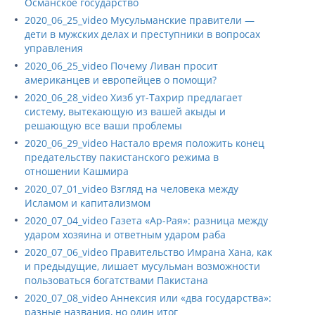
Османское государство
2020_06_25_video Мусульманские правители —
дети в мужских делах и преступники в вопросах
управления
2020_06_25_video Почему Ливан просит
американцев и европейцев о помощи?
2020_06_28_video Хизб ут-Тахрир предлагает
систему, вытекающую из вашей акыды и
решающую все ваши проблемы
2020_06_29_video Настало время положить конец
предательству пакистанского режима в
отношении Кашмира
2020_07_01_video Взгляд на человека между
Исламом и капитализмом
2020_07_04_video Газета «Ар-Рая»: разница между
ударом хозяина и ответным ударом раба
2020_07_06_video Правительство Имрана Хана, как
и предыдущие, лишает мусульман возможности
пользоваться богатствами Пакистана
2020_07_08_video Аннексия или «два государства»:
разные названия, но один итог