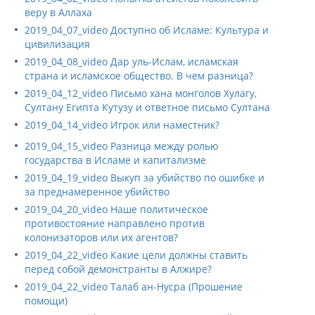
веру в Аллаха
2019_04_07_video Доступно об Исламе: Культура и
цивилизация
2019_04_08_video Дар уль-Ислам, исламская
страна и исламское общество. В чем разница?
2019_04_12_video Письмо хана монголов Хулагу,
Султану Египта Кутузу и ответное письмо Султана
2019_04_14_video Игрок или наместник?
2019_04_15_video Разница между ролью
государства в Исламе и капитализме
2019_04_19_video Выкуп за убийство по ошибке и
за преднамеренное убийство
2019_04_20_video Наше политическое
противостояние направлено против
колонизаторов или их агентов?
2019_04_22_video Какие цели должны ставить
перед собой демонстранты в Алжире?
2019_04_22_video Талаб ан-Нусра (Прошение
помощи)