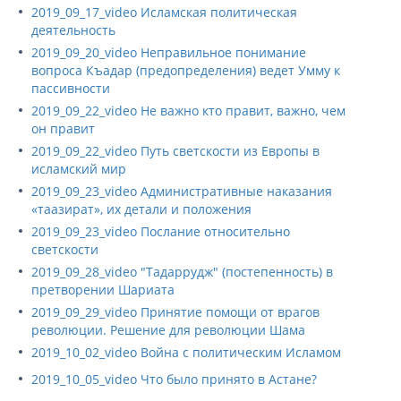
2019_09_17_video Исламская политическая
деятельность
2019_09_20_video Неправильное понимание
вопроса Къадар (предопределения) ведет Умму к
пассивности
2019_09_22_video Не важно кто правит, важно, чем
он правит
2019_09_22_video Путь светскости из Европы в
исламский мир
2019_09_23_video Административные наказания
«таазират», их детали и положения
2019_09_23_video Послание относительно
светскости
2019_09_28_video "Тадаррудж" (постепенность) в
претворении Шариата
2019_09_29_video Принятие помощи от врагов
революции. Решение для революции Шама
2019_10_02_video Война с политическим Исламом
2019_10_05_video Что было принято в Астане?