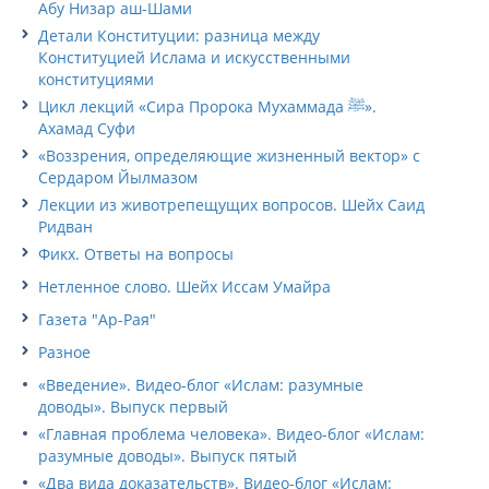
Абу Низар аш-Шами
Детали Конституции: разница между
Конституцией Ислама и искусственными
конституциями
Цикл лекций «Сира Пророка Мухаммада ﷺ».
Ахамад Суфи
«Воззрения, определяющие жизненный вектор» с
Сердаром Йылмазом
Лекции из животрепещущих вопросов. Шейх Саид
Ридван
Фикх. Ответы на вопросы
Нетленное слово. Шейх Иссам Умайра
Газета "Ар-Рая"
Разное
«Введение». Видео-блог «Ислам: разумные
доводы». Выпуск первый
«Главная проблема человека». Видео-блог «Ислам:
разумные доводы». Выпуск пятый
«Два вида доказательств». Видео-блог «Ислам: