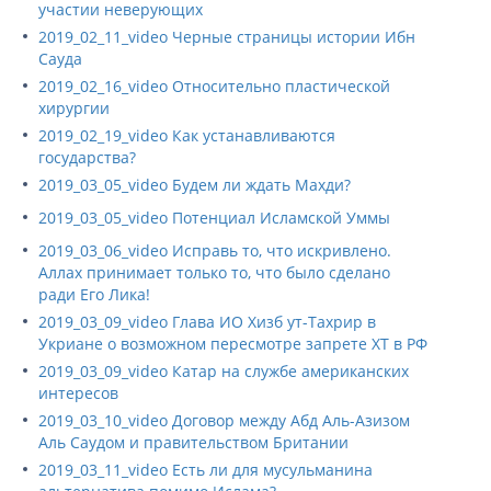
участии неверующих
2019_02_11_video Черные страницы истории Ибн
Сауда
2019_02_16_video Относительно пластической
хирургии
2019_02_19_video Как устанавливаются
государства?
2019_03_05_video Будем ли ждать Махди?
2019_03_05_video Потенциал Исламской Уммы
2019_03_06_video Исправь то, что искривлено.
Аллах принимает только то, что было сделано
ради Его Лика!
2019_03_09_video Глава ИО Хизб ут-Тахрир в
Укриане о возможном пересмотре запрете ХТ в РФ
2019_03_09_video Катар на службе американских
интересов
2019_03_10_video Договор между Абд Аль-Азизом
Аль Саудом и правительством Британии
2019_03_11_video Есть ли для мусульманина