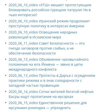
2020_06_10_video «ХТШ» мешает протестующим
блокировать российско-турецкие патрули! Но в
чьих интересах?
2020_06_10_video Иранский режим продолжает
преступную политику в интересах Америки
2020_06_10_video Освещение народных
революций в Исламском мире
2020_06_11_video Совет Безопасности — это
гнездо заговоров против слабых, а не
обеспечение безопасности
2020_06_13_video Объявление чрезвычайного
положения на юге Йемена — звено в цепи
международного конфликта
2020_06_13_video Протесты в Даръа с осуждением
практики режима и в знак солидарности с
западной частью провинции
2020_06_14_video Сотни жителей богатой нефтью
Басры ищут пропитание на мусорках
2020_06_15_video Единственное решение для
мусульман-рохинджа — упразднить