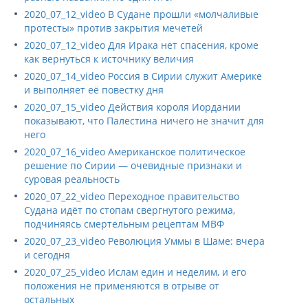
2020_07_12_video В Судане прошли «молчаливые
протесты» против закрытия мечетей
2020_07_12_video Для Ирака нет спасения, кроме
как вернуться к источнику величия
2020_07_14_video Россия в Сирии служит Америке
и выполняет её повестку дня
2020_07_15_video Действия короля Иордании
показывают, что Палестина ничего не значит для
него
2020_07_16_video Американское политическое
решение по Сирии — очевидные признаки и
суровая реальность
2020_07_22_video Переходное правительство
Судана идёт по стопам свергнутого режима,
подчиняясь смертельным рецептам МВФ
2020_07_23_video Революция Уммы в Шаме: вчера
и сегодня
2020_07_25_video Ислам един и неделим, и его
положения не применяются в отрыве от
остальных