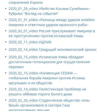
сохранения Корана
2020_01_29_video Убийство Касима Сулеймани -
Рубрика "Взгляд на события"
2020_01_31_video «Разница между ударом хозяйки
Америки и ответным ударом иранского раба»
2020_02_01_video Россия прислуживает Америке в
её преступлениях против Исламской Уммы
2020_02_11_video ИДЛИБ
2020_02_14_video Грядущий экономический кризис
2020_02_15_video Исламская Умма обладает
достаточным потенциалом для осуществления
перемен
2020_02_19_video «Конвенция CEDAW —
глобальная борьба Америки против Ислама,
мусульман и их обществ»
2020_02_19_video Палестинскую проблему не
решить оббивая пороги Белого дома
2020_02_20_video Студенческое общество «Аль-
Ваъй» организовало в секторе Газа
интерактивную лекцию