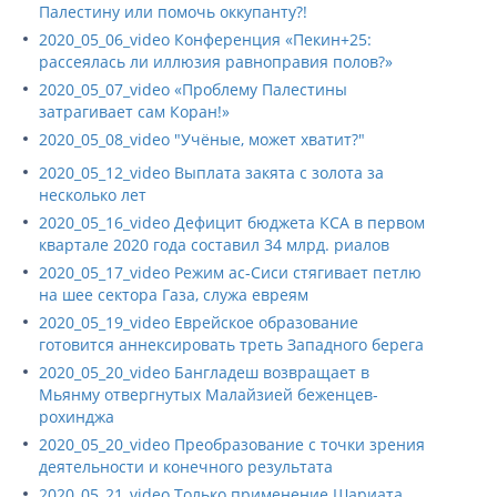
Палестину или помочь оккупанту?!
2020_05_06_video Конференция «Пекин+25:
рассеялась ли иллюзия равноправия полов?»
2020_05_07_video «Проблему Палестины
затрагивает сам Коран!»
2020_05_08_video "Учёные, может хватит?"
2020_05_12_video Выплата закята с золота за
несколько лет
2020_05_16_video Дефицит бюджета КСА в первом
квартале 2020 года составил 34 млрд. риалов
2020_05_17_video Режим ас-Сиси стягивает петлю
на шее сектора Газа, служа евреям
2020_05_19_video Еврейское образование
готовится аннексировать треть Западного берега
2020_05_20_video Бангладеш возвращает в
Мьянму отвергнутых Малайзией беженцев-
рохинджа
2020_05_20_video Преобразование с точки зрения
деятельности и конечного результата
2020_05_21_video Только применение Шариата