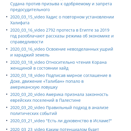
Судана против призыва к одобряемому и запрета
предосудительного
2020_03_15_video Хадис о повторном установлении
Халифата
2020_03_16_video 2792 протеста в Египте за 2019
год разоблачают рассказы режима об экономике и
справедливости
2020_03_16_video Освоение невозделанных ушрий
и хараджий земель
2020_03_18_video Относительно чтения Корана
женщиной в состоянии хайд
2020_03_18_video Подписав мирное соглашение в
Дохе, движение «Талибан» попало в
американскую ловушку
2020_03_20_video Америка признала законность
еврейских поселений в Палестине
2020_03_20_video Правильный подход в анализе
политических событий
2020_03_21_video "Есть ли духовенство в Исламе?"
2020_03_23_video Каким потенциалом будет