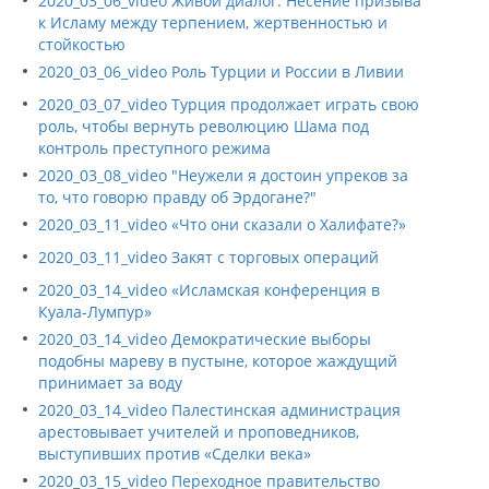
2020_03_06_video Живой диалог: Несение призыва
к Исламу между терпением, жертвенностью и
стойкостью
2020_03_06_video Роль Турции и России в Ливии
2020_03_07_video Турция продолжает играть свою
роль, чтобы вернуть революцию Шама под
контроль преступного режима
2020_03_08_video "Неужели я достоин упреков за
то, что говорю правду об Эрдогане?"
2020_03_11_video «Что они сказали о Халифате?»
2020_03_11_video Закят с торговых операций
2020_03_14_video «Исламская конференция в
Куала-Лумпур»
2020_03_14_video Демократические выборы
подобны мареву в пустыне, которое жаждущий
принимает за воду
2020_03_14_video Палестинская администрация
арестовывает учителей и проповедников,
выступивших против «Сделки века»
2020_03_15_video Переходное правительство