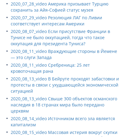
2020_07_28_video Америка призывает Турцию
сохранить за Айя-Софией статус музея
2020_07_29_video Резолюция ЛАГ по Ливии
соответствует интересам Америки
2020_08_07_video Если присутствие Франции в
Тунисе не было оккупацией, тогда что такое
оккупация для президента Туниса?
2020_08_11_video Враждующие стороны в Йемене
— это слуги Запада
2020_08_11_video Сребреница: 25 лет
кровоточащая рана
2020_08_13_video В Бейруте проходят забастовки и
протесты в связи с ухудшающейся экономической
ситуацией
2020_08_13_video Свыше 300 объектов османского
наследия в 18 странах мира было передано
церквям
2020_08_14_video Источником всего зла является
капитализм
2020_08_15_video Массовая истерия вокруг скупки