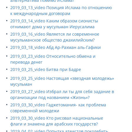
альтернатива помимо Ислама?
2019_03_13_video Позиция Ислама по отношению
к международным договорам
2019_03_14_video Каким образом сионисты
отнимают дома у мусульман Иерусалима
2019_03_16_video Является ли современное
мусульманское общество джахилийским?
2019_03_18_video Абд Ар-Рахман аль-Гафики
2019_03_23_video Относительно обмена и
перевода денег
2019_03_25_video Битва при Бадре
2019_03_25_video Настоящая «звездная молодежь»
мусульман
2019_03_27_video Избрал ли ты для себя задание в
организации под названием «Жизнь»?
2019_03_30_video Гаджетомания- как проблема
современной молодежи
2019_03_30_video Кто рисовал национальные
флаги и знамена для арабских государств?
2019_04_02_video Попытка атеистов поколебить