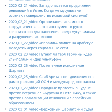
2020_02_21_video Запад опасается продолжения
революций в Умме. Когда же мусульмане
осознают совершенство исламской системы?
2020_02_21_video Организация исламского
сотрудничества — это инструмент в руках
колонизатора для нанесения вреда мусульманам
и разрушения их планов
2020_02_22_video «Израиль» влияет на арабскую
молодёжь через социальные сети
2020_02_23_video Пугают ли тебя термины «Дар
уль-Ислям» и «Дар уль-Куфр»?
2020_02_25_video Постепенное исполнение
Шариата
2020_02_25_video Саиб Арикат: нет движения вне
рамок резолюций ООН и международного закона
2020_02_27_video Народные протесты в Судане
против встречи аль-Бурхана и Нетаньяху, а также
против нормализации отношений с еврейским
образованием
2020_03_01_video «Верховный шариатский судья