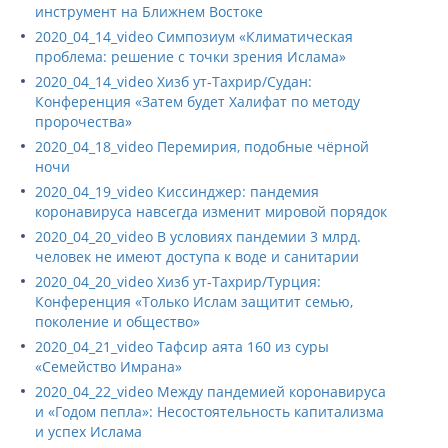
инструмент на Ближнем Востоке
2020_04_14_video Симпозиум «Климатическая
проблема: решение с точки зрения Ислама»
2020_04_14_video Хизб ут-Тахрир/Судан:
Конференция «Затем будет Халифат по методу
пророчества»
2020_04_18_video Перемирия, подобные чёрной
ночи
2020_04_19_video Киссинджер: пандемия
коронавируса навсегда изменит мировой порядок
2020_04_20_video В условиях пандемии 3 млрд.
человек не имеют доступа к воде и санитарии
2020_04_20_video Хизб ут-Тахрир/Турция:
Конференция «Только Ислам защитит семью,
поколение и общество»
2020_04_21_video Тафсир аята 160 из суры
«Семейство Имрана»
2020_04_22_video Между пандемией коронавируса
и «Годом пепла»: Несостоятельность капитализма
и успех Ислама