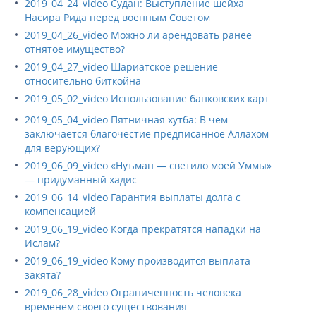
2019_04_24_video Судан: Выступление шейха
Насира Рида перед военным Советом
2019_04_26_video Можно ли арендовать ранее
отнятое имущество?
2019_04_27_video Шариатское решение
относительно биткойна
2019_05_02_video Использование банковских карт
2019_05_04_video Пятничная хутба: В чем
заключается благочестие предписанное Аллахом
для верующих?
2019_06_09_video «Нуъман — светило моей Уммы»
— придуманный хадис
2019_06_14_video Гарантия выплаты долга с
компенсацией
2019_06_19_video Когда прекратятся нападки на
Ислам?
2019_06_19_video Кому производится выплата
закята?
2019_06_28_video Ограниченность человека
временем своего существования