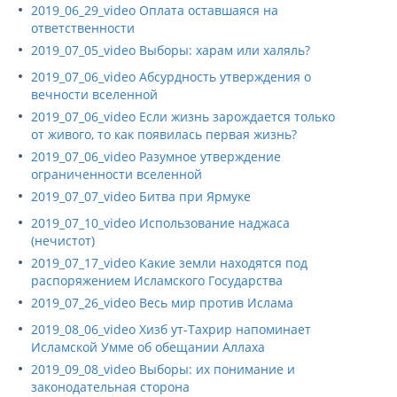
2019_06_29_video Оплата оставшаяся на
ответственности
2019_07_05_video Выборы: харам или халяль?
2019_07_06_video Абсурдность утверждения о
вечности вселенной
2019_07_06_video Если жизнь зарождается только
от живого, то как появилась первая жизнь?
2019_07_06_video Разумное утверждение
ограниченности вселенной
2019_07_07_video Битва при Ярмуке
2019_07_10_video Использование наджаса
(нечистот)
2019_07_17_video Какие земли находятся под
распоряжением Исламского Государства
2019_07_26_video Весь мир против Ислама
2019_08_06_video Хизб ут-Тахрир напоминает
Исламской Умме об обещании Аллаха
2019_09_08_video Выборы: их понимание и
законодательная сторона