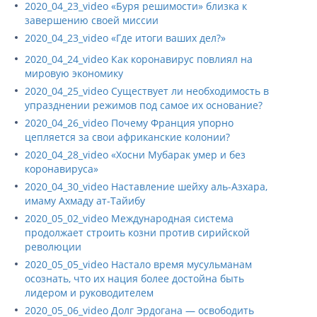
2020_04_23_video «Буря решимости» близка к
завершению своей миссии
2020_04_23_video «Где итоги ваших дел?»
2020_04_24_video Как коронавирус повлиял на
мировую экономику
2020_04_25_video Существует ли необходимость в
упразднении режимов под самое их основание?
2020_04_26_video Почему Франция упорно
цепляется за свои африканские колонии?
2020_04_28_video «Хосни Мубарак умер и без
коронавируса»
2020_04_30_video Наставление шейху аль-Азхара,
имаму Ахмаду ат-Тайибу
2020_05_02_video Международная система
продолжает строить козни против сирийской
революции
2020_05_05_video Настало время мусульманам
осознать, что их нация более достойна быть
лидером и руководителем
2020_05_06_video Долг Эрдогана — освободить