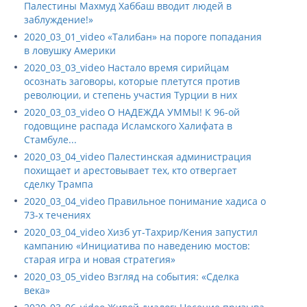
Палестины Махмуд Хаббаш вводит людей в
заблуждение!»
2020_03_01_video «Талибан» на пороге попадания
в ловушку Америки
2020_03_03_video Настало время сирийцам
осознать заговоры, которые плетутся против
революции, и степень участия Турции в них
2020_03_03_video О НАДЕЖДА УММЫ! К 96-ой
годовщине распада Исламского Халифата в
Стамбуле...
2020_03_04_video Палестинская администрация
похищает и арестовывает тех, кто отвергает
сделку Трампа
2020_03_04_video Правильное понимание хадиса о
73-х течениях
2020_03_04_video Хизб ут-Тахрир/Кения запустил
кампанию «Инициатива по наведению мостов:
старая игра и новая стратегия»
2020_03_05_video Взгляд на события: «Сделка
века»