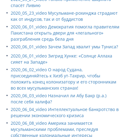
спасёт Ливию
2020_05_23_video Мусульмане-рохинджа страдают
как от индусов, так и от буддистов
2020_06_01_video Демократия помогла правителям
Пакистана открыть двери для «легального»
разграбления средь бела дня
2020_06_01_video Зачем Запад хвалит умы Туниса?
2020_06_01_video Зигрид Хунке: «Солнце Аллаха
сияет на Западе»
2020_06_02_video О народ Судана,
присоединяйтесь к Хизб ут-Тахрир, чтобы
положить конец колонизатору и его сторонникам
во всех мусульманских странах!
2020_06_03_video Назначил ли Абу Бакр (р.а.)
после себя халифа?
2020_06_04_video Интеллектуальное банкротство в
решении экономического кризиса
2020_06_08_video Америка занимается
мусульманскими проблемами, преследуя
собственные колониальные интересы