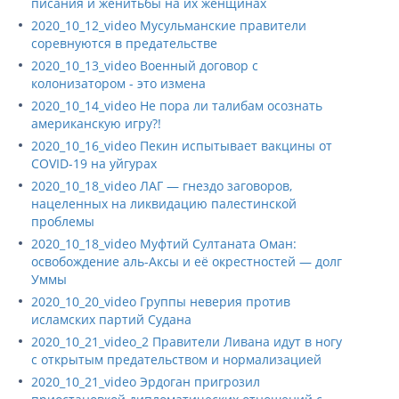
писания и женитьбы на их женщинах
2020_10_12_video Мусульманские правители
соревнуются в предательстве
2020_10_13_video Военный договор с
колонизатором - это измена
2020_10_14_video Не пора ли талибам осознать
американскую игру?!
2020_10_16_video Пекин испытывает вакцины от
COVID-19 на уйгурах
2020_10_18_video ЛАГ — гнездо заговоров,
нацеленных на ликвидацию палестинской
проблемы
2020_10_18_video Муфтий Султаната Оман:
освобождение аль-Аксы и её окрестностей — долг
Уммы
2020_10_20_video Группы неверия против
исламских партий Судана
2020_10_21_video_2 Правители Ливана идут в ногу
с открытым предательством и нормализацией
2020_10_21_video Эрдоган пригрозил